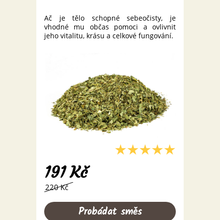
Ač je tělo schopné sebeočisty, je
vhodné mu občas pomoci a ovlivnit
jeho vitalitu, krásu a celkové fungování.
191
Kč
220 Kč
Probádat směs