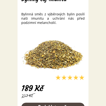
Bylinná směs z výběrových bylin posílí
naši imunitu a uchrání nás před
podzimní melancholií.
189
Kč
217 Kč