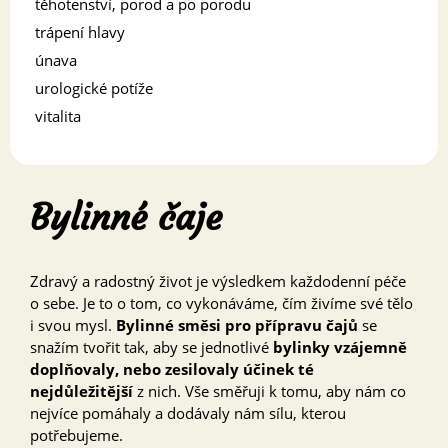
těhotenství, porod a po porodu
trápení hlavy
únava
urologické potíže
vitalita
Bylinné čaje
Zdravý a radostný život je výsledkem každodenní péče
o sebe. Je to o tom, co vykonáváme, čím živíme své tělo
i svou mysl.
Bylinné směsi pro přípravu čajů
se
snažím tvořit tak, aby se jednotlivé
bylinky vzájemně
doplňovaly, nebo zesilovaly účinek té
nejdůležitější
z nich. Vše směřuji k tomu, aby nám co
nejvíce pomáhaly a dodávaly nám sílu, kterou
potřebujeme.