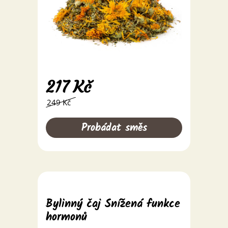
217
Kč
249 Kč
Probádat směs
Bylinný čaj Snížená funkce
hormonů