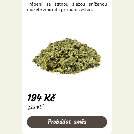
Trápení se štítnou žlázou sníženou
můžete zmírnit i přírodní cestou.
194
Kč
223 Kč
Probádat směs