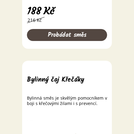
188
Kč
216 Kč
Probádat směs
Bylinný čaj Křečáky
Bylinná směs je skvělým pomocníkem v
boji s křečovými žilami i s prevencí.