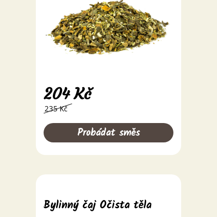
204
Kč
235 Kč
Probádat směs
Bylinný čaj Očista těla