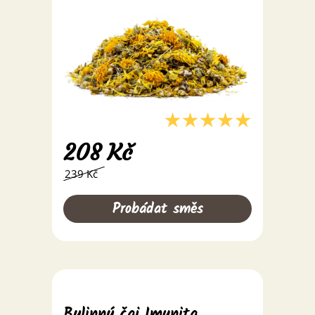
208
Kč
239 Kč
Probádat směs
Bylinný čaj Imunita