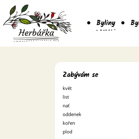
Byliny
By
Zabývám se
květ
list
nať
oddenek
kořen
plod