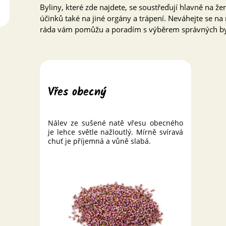
Byliny, které zde najdete, se soustřeďují hlavně na že
účinků také na jiné orgány a trápení. Neváhejte se n
ráda vám pomůžu a poradím s výběrem správných by
Vřes obecný
Nálev ze sušené natě vřesu obecného
je lehce světle nažloutlý. Mírně svíravá
chuť je příjemná a vůně slabá.