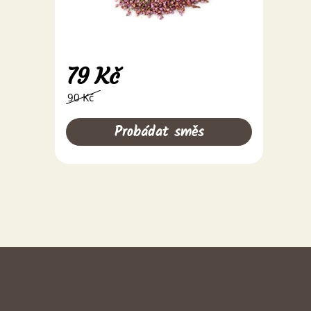
79
Kč
90 Kč
Probádat směs