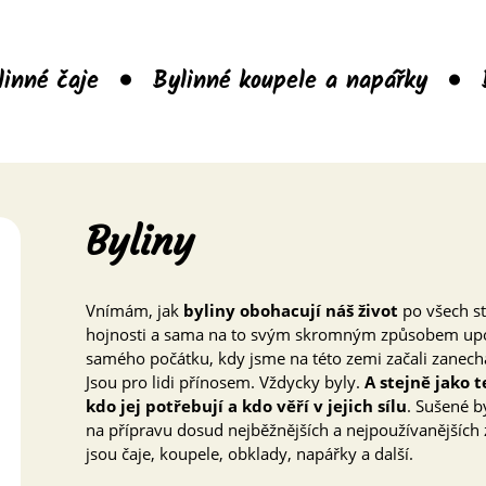
linné čaje
Bylinné koupele a napářky
Byliny
Vnímám, jak
byliny obohacují náš život
po všech st
hojnosti a sama na to svým skromným způsobem upoz
samého počátku, kdy jsme na této zemi začali zanecháv
Jsou pro lidi přínosem. Vždycky byly.
A stejně jako t
kdo jej potřebují a kdo věří v jejich sílu
. Sušené b
na přípravu dosud nejběžnějších a nejpoužívanějších
jsou čaje, koupele, obklady, napářky a další.