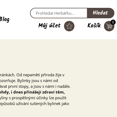
Hledat
Blog
0
Můj účet
Košík
ránkách. Od nepaměti příroda žije v
orňuje. Bylinky jsou s námi od
at první stopy, a jsou s námi i nadále.
ehdy, i dnes přinášejí zdraví těm,
yliny s prospěšnými účinky lze použít
 způsobů užívání sušených bylinek jako