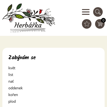
0
Zabývám se
květ
list
nať
oddenek
kořen
plod