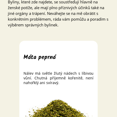
Byliny, které zde najdete, se soustřeďují hlavně na
ženské potíže, ale mají plno příznivých účinků také na
jiné orgány a trápení. Neváhejte se na mě obrátit s
konkrétním problémem, ráda vám pomůžu a poradím s
výběrem správných bylinek.
Máta peprná
Nálev má světle žlutý nádech s líbivou
vůní. Chutná příjemně kořenitě, není
nahořklý ani svíravý.